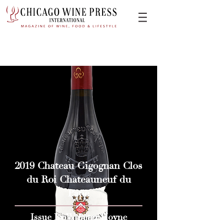
2019 Chateau Gigognan Clos
du Roi Chateauneuf du
Pape
Issue By W Peter Hoyne